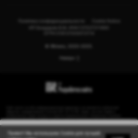
Политика конфиденциальности
Cookie Notice
ИП Бондарев В.М. ИНН:121527211660
ОГРН:318121500013114
© Яблоко, 2020-2025.
Наверх
Сайт носит сугубо информационный характер и не является публичной
офертой, определяемой Статьей 437 (2) ГК РФ. Apple, логотип Apple и
изображения Apple являются зарегистрированными товарными знаками
компании Apple Inc. в США и других странах. Instagram принадлежит компании
Meta, признанной экстремистской организацией и запрещенной в РФ.
Уведомить
Привет! Мы используем Cookie для лучшей