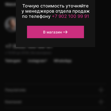
Watch
Аксессуары
Другая техника
Точную стоимость уточняйте
у менеджеров отдела продаж
по телефону
+7 902 100 99 91
Остались вопросы?
Напишите в чат поддержки
В магазин
+7 (902) 100-99-91
с 10:00 до 22:00, без выходных
Telergam
instagram*
WhatsApp
Покупателю
Компания