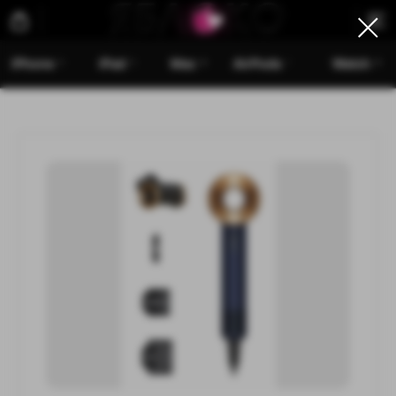
iPhone
iPad
Mac
AirPods
Watch