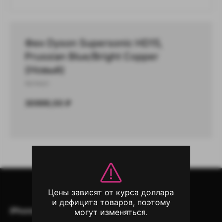
Фен Dyson Supersonic HD15,
Prussian Blue/Bright Copper
(Новый)
Артикул:
30999,00
₽
Цены зависят от курса доллара
и дефицита товаров, поэтому
iPhone
iPad
Mac
AirPods
могут изменяться.