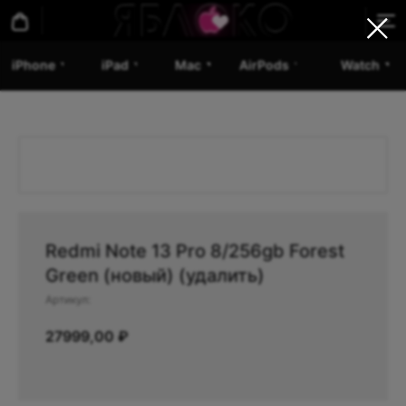
iPhone
iPad
Mac
AirPods
Watch
Redmi Note 13 Pro 8/256gb Forest
Green (новый) (удалить)
Артикул:
27999,00
₽