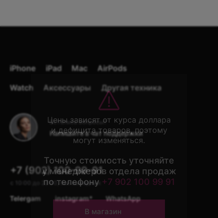
iPhone
iPad
Mac
AirPods
Watch
Аксессуары
Другая техника
Остались вопросы?
Напишите в чат поддержки
+7 (902) 100-99-91
с 10:00 до 22:00, без выходных
Telergam
instagram*
WhatsApp