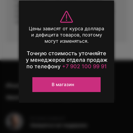
В этот раз модель Pro Max отличается не только
размером от 12 Pro, но и дополнительными
возможностями. Например, съёмка видео будет лучше,
благодаря оптической стабилизации изображения
сдвигом матрицы.
Обменяй свой
Цены зависят от курса доллара
телефон выгодно!
и дефицита товаров, поэтому
могут изменяться.
Единственный повод расстаться
с iPhone — новый iPhone
Точную стоимость уточняйте
у менеджеров отдела продаж
по телефону
+7 902 100 99 91
Узнать подробнее
В магазин
iPhone
iPad
Mac
AirPods
Watch
Аксессуары
Другая техника
Остались вопросы?
Напишите в чат поддержки