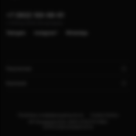
+7 (902) 100-99-91
с 10:00 до 22:00, без выходных
Telergam
instagram*
WhatsApp
Покупателю
Компания
Политика конфиденциальности
Cookie Notice
ИП Бондарев В.М. ИНН:121527211660
ОГРН:318121500013114