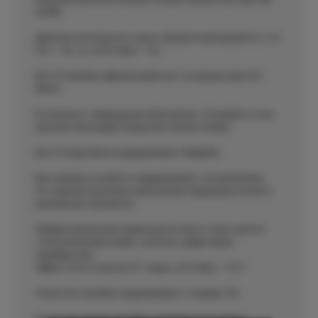
LiDAR.
Диапазон оптического зума у бюджетный версий 2x, у 12
Pro — 4х, а у 12 Pro Max — 5х.
Вся 12 линейка айфонов работает на процессоре A14
Bionic.
В отличие от предыдущих флагманов, 12 линейка стала
прочнее, благодаря покрытию Ceramic Shield.
Все 12 смартфоны поддерживают MagSafe.
Все камеры устройств поддерживают ночной режим.
Pro-версии получили в дополнение поддержку ночного
режима для портретов.
Профессиональные модели доступны в таких цветах:
«тихоокеанский синий», золотой, графитовый,
серебристый.
Айфон 12 Pro получил 6,1″ экран, а Pro Max — 6,7″.
Также вся линейка поддерживает стандарт 5G.