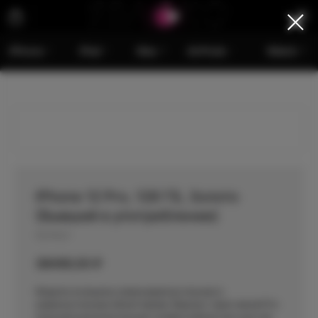
iPhone
iPad
Mac
AirPods
Watch
iPhone 12 Pro, 128 ГБ, Золото
(Бывший в употреблении)
Артикул:
38499,00
₽
Модели оснащены сверхширокоугольным и
широкоугольным объективами. Версии с приставкой Pro
получили дополнительный телефотообъектив и датчик