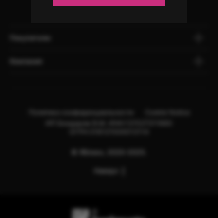
Покупателю
Компания
Политика конфиденциальности
Cookie Notice
ИП Бондарев В.М. ИНН:121527211660
ОГРН:318121500013114
© Яблоко, 2020-2025.
Наверх