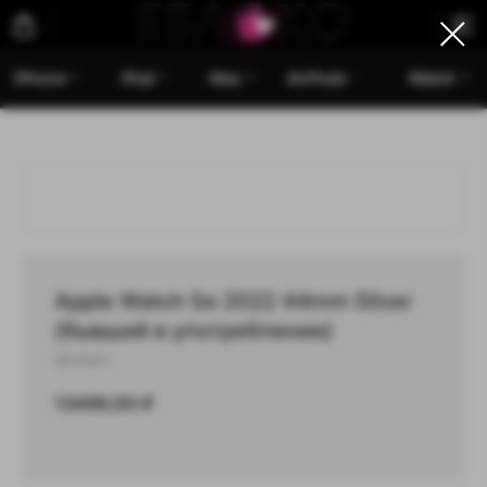
iPhone
iPad
Mac
AirPods
Watch
Apple Watch Se 2022 44mm Silver
(бывший в употреблении)
Артикул:
13499,00
₽