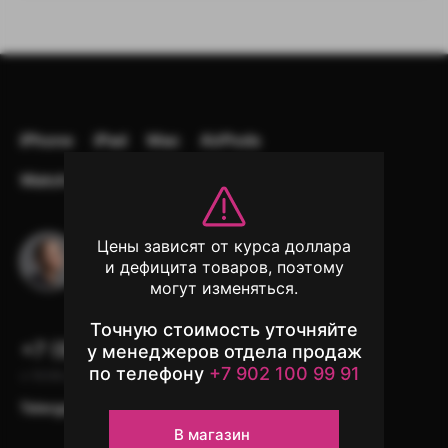
iPhone
iPad
Mac
AirPods
Watch
Аксессуары
Другая техника
Цены зависят от курса доллара
Остались вопросы?
и дефицита товаров, поэтому
Напишите в чат поддержки
могут изменяться.
Точную стоимость уточняйте
+7 (902) 100-99-91
у менеджеров отдела продаж
по телефону
+7 902 100 99 91
с 10:00 до 22:00, без выходных
Telergam
instagram*
WhatsApp
В магазин