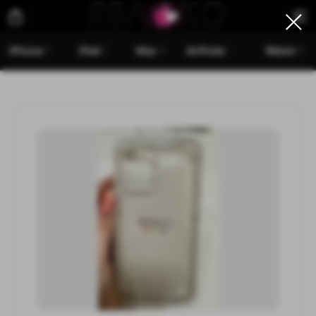
iPhone
iPad
Mac
AirPods
Watch