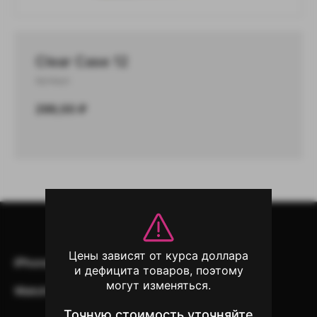
Clear Case 12
Артикул:
299,00
₽
Цены зависят от курса доллара
iPhone
iPad
Mac
AirPods
и дефицита товаров, поэтому
могут изменяться.
Watch
Аксессуары
Другая техника
Точную стоимость уточняйте