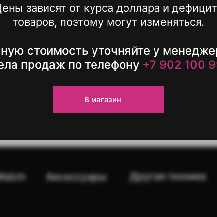
В этот раз модель Pro 
ены зависят от курса доллара и дефицит
дополнительными возм
товаров, поэтому могут изменяться.
благодаря оптической 
чную стоимость уточняйте у менедже
24890,00
₽
ела продаж по телефону
+7 902 100 9
В магазин
Другая техника
Watch
Аксессуары