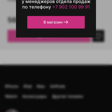
Pro Max до 29 часов.
у менеджеров отдела продаж
по телефону
+7 902 100 99 91
56890,00
₽
В магазин
Уведомить
iPhone
iPad
Mac
AirPods
Watch
Аксессуары
Другая техника