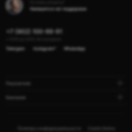
Остались вопросы?
Напишите в чат поддержки
+7 (902) 100-99-91
с 10:00 до 22:00, без выходных
Telergam
instagram*
WhatsApp
Покупателю
Компания
Политика конфиденциальности
Cookie Notice