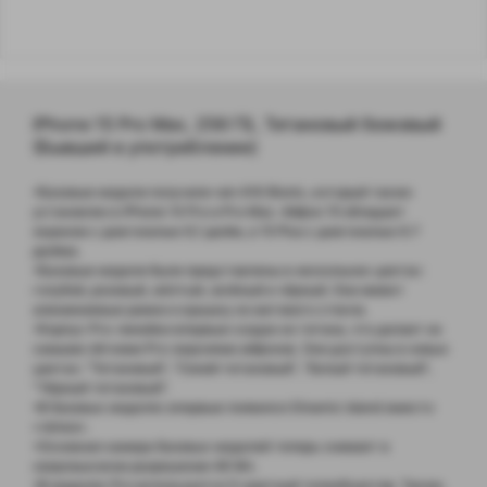
iPhone 15 Pro Max, 256 ГБ, Титановый бежевый
(Бывший в употреблении)
•Базовые модели получили чип A16 Bionic, который также
установлен в iPhone 14 Pro и Pro Max. Айфон 15 обладает
экраном с диагональю 6,1 дюйм, а 15 Plus с диагональю 6.7
дюйма.
•Базовые модели были представлены в нескольких цветах:
голубой, розовый, жёлтый, зелёный и чёрный. Они имеют
алюминиевые рамки и крышку из матового стекла.
•Корпус Pro-линейки впервые создан из титана, что делает их
самыми лёгкими Pro-версиями айфонов. Они доступны в новых
цветах: "Титановый", "Синий титановый", "Белый титановый",
"Чёрный титановый".
•В базовых моделях впервые появился Dinamic Island вместо
«чёлки».
•Основная камера базовых моделей теперь снимает в
сверхвысоком разрешении 48 Мп.
•В моделях Pro используется 5-кратный телеобъектив. Также,