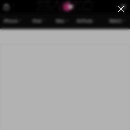
iPhone
iPad
Mac
AirPods
Watch